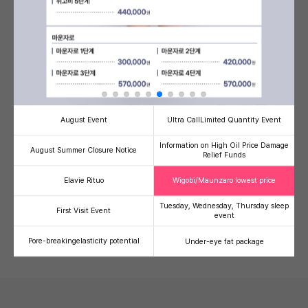
Banni's Signature PICK!
see more
August Event
Ultra Call
Limited Quantity Event
Information on High Oil Price Damage
August Summer Closure Notice
Relief Funds
Half-injection/V-Olelet
Ultherapy Prime
Therma
Facial line refinement
High-intensity focused
Radiofre
Elavie Rituo
Wigobi/Maunzaro lowest price
contouring injection package
ultrasound (HIFU)
lifting
59,000
500,000
1,
41
49
36
Tuesday, Wednesday, Thursday sleep
First Visit Event
event
100,000
990,000
2,000,00
Pore-breaking
elasticity potential
Under-eye fat package