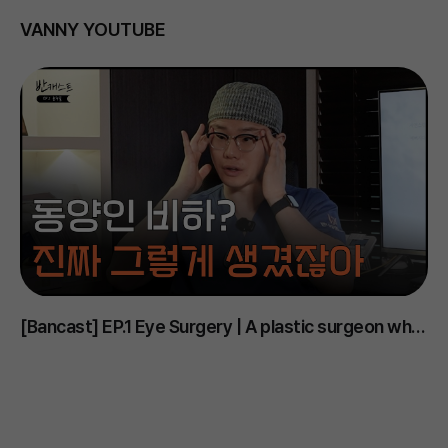
VANNY YOUTUBE
[Bancast] EP.1 Eye Surgery | A plastic surgeon who
D
says Korean eyes are the ugliest..? #PlasticSurgery
m
#EyeSurgery #DoubleEyelid #EyelidOpening
#
#UnderEye