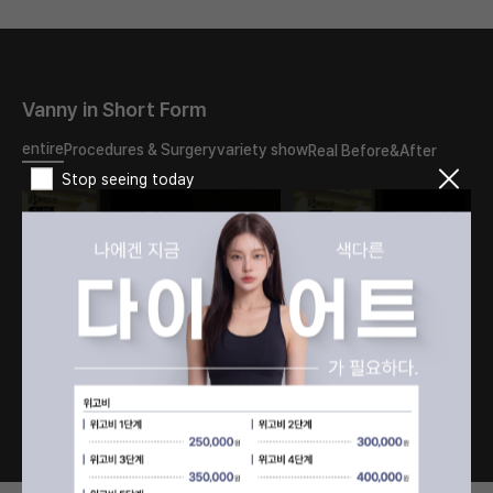
Vanny in Short Form
entire
Procedures & Surgery
variety show
Real Before&After
Stop seeing today
What should I do about
The reason my double
the double eyelid scar?
eyelids turned into
Will it disappear if I have
sausages..
revision surgery?
#PlasticSurgery
#PlasticSurgery
#DoubleEyelids
#DoubleEyelid #fyp
#EyeSurgery #fyp
1
/
76