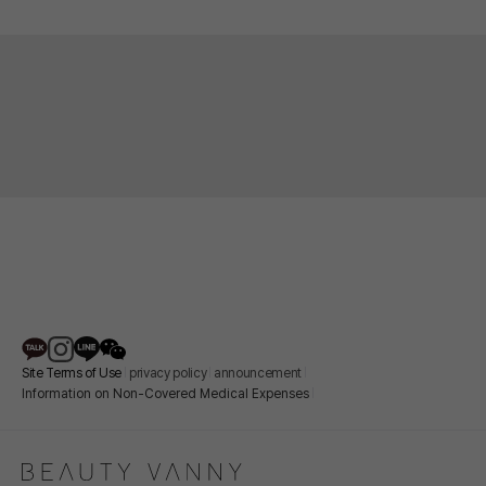
lower eyelids feel thin and wrinkled, or if many fine
wrinkles have formed on the skin around your eyes.
많은 분들이 놀라워하시는 부분인데, 눈밑 필러를 시술하면
다크서클까지 함께 개선되는 경우가 많아요. 이는 두 가지
메커니즘이 동시에 작용하기 때문입니다.
첫째, 꺼진 눈밑 때문에 생기는 그림자 효과가 사라져요.
눈밑이 꺼져있으면 위에서 움푹 들어간 부위에 그림자가 생겨 더욱
어둡게 보이게 되거든요. 필러로 이 부분을 적절히 채워주면
그림자가 줄어들면서 자연스럽게 밝은 인상을 만들 수 있습니다.
Site Terms of Use
privacy policy
announcement
Information on Non-Covered Medical Expenses