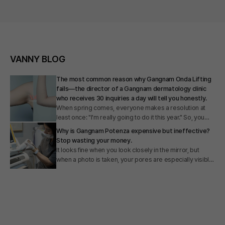
VANNY BLOG
Eye Thermage and Eye Ulthera: Areas of Improvement
and Effects, A Gangnam Dermatologist's Honest
Opinion
Many people come in saying, "My eyelids are sagging,
so I need to do something," but they often find it difficult
to clearly identify exactly which procedure is suitable for
The Truth About Under-Eye Filler Side Effects and
their specific eye area aging. I did a quick web search
Actual Effectiveness? A Dermatologist's Fact Check
before preparing this article and realized why. There
사실 같은 피부 시술을 하는 의사라도, 걸어온 길이 다르고, 경험해
was a lack of information clearly explaining the
온 분야도 다르니까 의견이 엇갈리는 건 당연합니다.
principles behind Eye Thermage and Eye Ulthera, as
어떤 선생님은 "눈밑 필러 절대 안 된다"고 하시고, 또 어떤 분은
well as which areas they target. Therefore, today I
"효과적인 시술이다" 라고 하시고, 환자분들 입장에서는 당연히
써마지 300샷 가격 100만원 이하인 병원은 가지 마세요
intend to clearly summarize the fundamental
혼란스러울 수 밖에요.
개인적으로, 피부과 시술 비용은 이왕이면 내 주머니 사정에 맞게
differences between Eye Thermage and Eye Ulthera. I
음 그런데 제가 지난 10여 년간 눈밑 필러만 몇천건이상 시술해온
합리적인 곳에서 받는 것이 좋다고 생각하는데요.
will provide detailed information ranging from their
경험으로 말씀드리면, 눈밑 필러는 분명 안전하며 효과적인 시술이
그런데, 가격이 지나치게 저렴하다면 사실 그만한 여러 이유가 있을
mechanisms of action and effects to the treatment
맞습니다.
수 있습니다.
areas. I hope this helps you make the choice that is